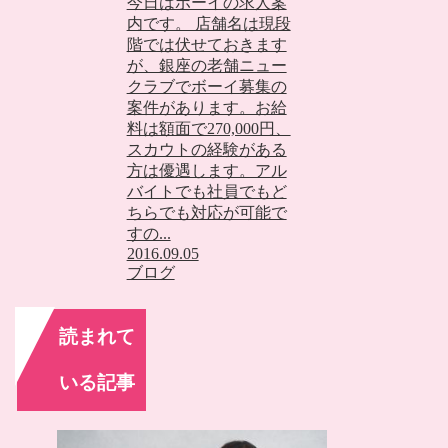
今日はボーイの求人案
内です。 店舗名は現段
階では伏せておきます
が、銀座の老舗ニュー
クラブでボーイ募集の
案件があります。お給
料は額面で270,000円、
スカウトの経験がある
方は優遇します。アル
バイトでも社員でもど
ちらでも対応が可能で
すの...
2016.09.05
ブログ
読まれて
いる記事