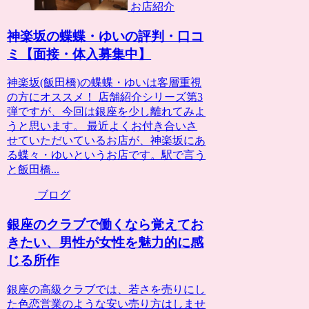
お店紹介
神楽坂の蝶蝶・ゆいの評判・口コ
ミ【面接・体入募集中】
神楽坂(飯田橋)の蝶蝶・ゆいは客層重視
の方にオススメ！ 店舗紹介シリーズ第3
弾ですが、今回は銀座を少し離れてみよ
うと思います。 最近よくお付き合いさ
せていただいているお店が、神楽坂にあ
る蝶々・ゆいというお店です。駅で言う
と飯田橋...
ブログ
銀座のクラブで働くなら覚えてお
きたい、男性が女性を魅力的に感
じる所作
銀座の高級クラブでは、若さを売りにし
た色恋営業のような安い売り方はしませ