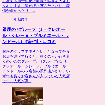
に与える第一印象は面接の結果を大きく
左右します。髪がぼさぼさだったり、表
情が暗かったり、...
お店紹介
銀座のJグループ（J・クレオー
ル・シレーヌ・プルミエール・ラ
ンドール）の評判・口コミ
銀座のクラブで働きたい、となって色々
お店を調べて行くと、多くの人が行き着
くのがこのグループ。 Jグループは、J、
クレオール、シレーヌ、プルミエール、
ランドールの５店舗の系列店があり、い
ずれも良くお客さんが入っている人気店
です。人気が高...