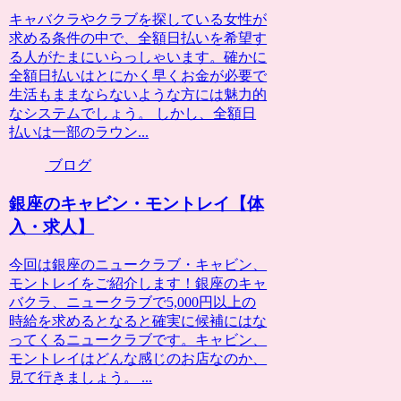
キャバクラやクラブを探している女性が
求める条件の中で、全額日払いを希望す
る人がたまにいらっしゃいます。確かに
全額日払いはとにかく早くお金が必要で
生活もままならないような方には魅力的
なシステムでしょう。 しかし、全額日
払いは一部のラウン...
ブログ
銀座のキャビン・モントレイ【体
入・求人】
今回は銀座のニュークラブ・キャビン、
モントレイをご紹介します！銀座のキャ
バクラ、ニュークラブで5,000円以上の
時給を求めるとなると確実に候補にはな
ってくるニュークラブです。キャビン、
モントレイはどんな感じのお店なのか、
見て行きましょう。 ...