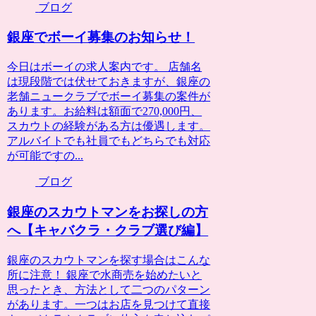
ブログ
銀座でボーイ募集のお知らせ！
今日はボーイの求人案内です。 店舗名
は現段階では伏せておきますが、銀座の
老舗ニュークラブでボーイ募集の案件が
あります。お給料は額面で270,000円、
スカウトの経験がある方は優遇します。
アルバイトでも社員でもどちらでも対応
が可能ですの...
ブログ
銀座のスカウトマンをお探しの方
へ【キャバクラ・クラブ選び編】
銀座のスカウトマンを探す場合はこんな
所に注意！ 銀座で水商売を始めたいと
思ったとき、方法として二つのパターン
があります。一つはお店を見つけて直接