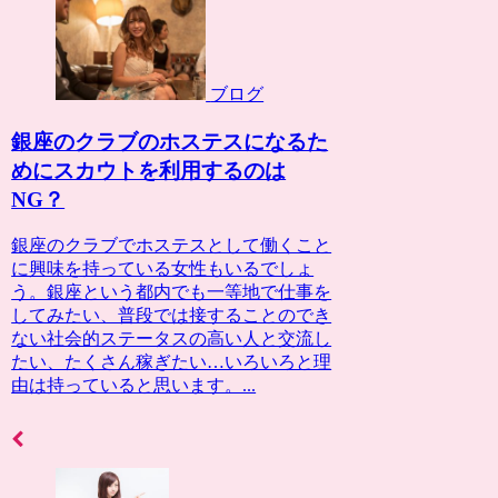
ブログ
銀座のクラブのホステスになるた
めにスカウトを利用するのは
NG？
銀座のクラブでホステスとして働くこと
に興味を持っている女性もいるでしょ
う。銀座という都内でも一等地で仕事を
してみたい、普段では接することのでき
ない社会的ステータスの高い人と交流し
たい、たくさん稼ぎたい…いろいろと理
由は持っていると思います。...