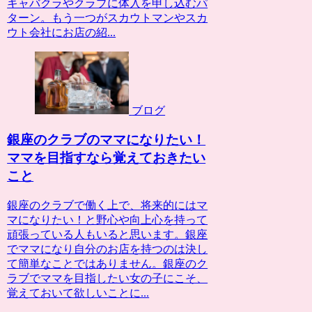
キャバクラやクラブに体入を申し込むパ
ターン。もう一つがスカウトマンやスカ
ウト会社にお店の紹...
ブログ
銀座のクラブのママになりたい！
ママを目指すなら覚えておきたい
こと
銀座のクラブで働く上で、将来的にはマ
マになりたい！と野心や向上心を持って
頑張っている人もいると思います。銀座
でママになり自分のお店を持つのは決し
て簡単なことではありません。銀座のク
ラブでママを目指したい女の子にこそ、
覚えておいて欲しいことに...