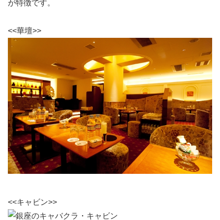
が特徴です。
<<華壇>>
<<キャビン>>