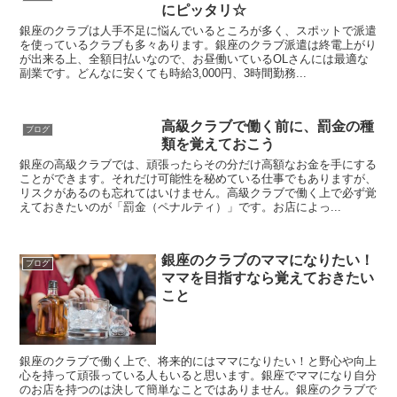
にピッタリ☆
銀座のクラブは人手不足に悩んでいるところが多く、スポットで派遣
を使っているクラブも多々あります。銀座のクラブ派遣は終電上がり
が出来る上、全額日払いなので、お昼働いているOLさんには最適な
副業です。どんなに安くても時給3,000円、3時間勤務...
高級クラブで働く前に、罰金の種
ブログ
類を覚えておこう
銀座の高級クラブでは、頑張ったらその分だけ高額なお金を手にする
ことができます。それだけ可能性を秘めている仕事でもありますが、
リスクがあるのも忘れてはいけません。高級クラブで働く上で必ず覚
えておきたいのが「罰金（ペナルティ）」です。お店によっ...
銀座のクラブのママになりたい！
ブログ
ママを目指すなら覚えておきたい
こと
銀座のクラブで働く上で、将来的にはママになりたい！と野心や向上
心を持って頑張っている人もいると思います。銀座でママになり自分
のお店を持つのは決して簡単なことではありません。銀座のクラブで